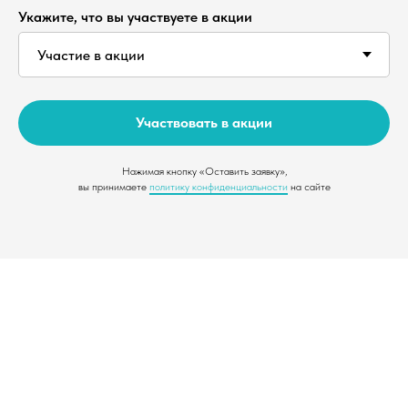
Сауна Хамам
Укажите, что вы участвуете в акции
Банкетный зал
Акции
Вакансии
Участвовать в акции
Контакты
Политика
Нажимая кнопку «Оставить заявку»,
конфиденциальности
вы принимаете
политику конфиденциальности
на сайте
+7(989)272-22-28
Общество с ограниченной
ответственностью "Салют"
Краснодарский край, г. Ейск, ул.
Армавирская, 235А
ИНН 2361011050
ОГРН 1142361000132