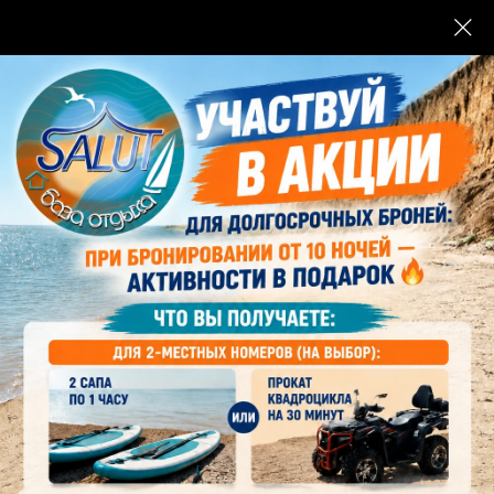
База отдыха «Салют»
в станице Должанской
Бронирование номеров
+7(989)272-22-28
Горячие блюда