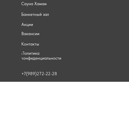
Сауна Хамам
Банкетный зал
Акции
Вакансии
Контакты
Политика
конфиденциальности
+7(989)272-22-28
Общество с ограниченной
ответственностью "Салют"
Краснодарский край, г. Ейск, ул.
Армавирская, 235А
ИНН 2361011050
ОГРН 1142361000132