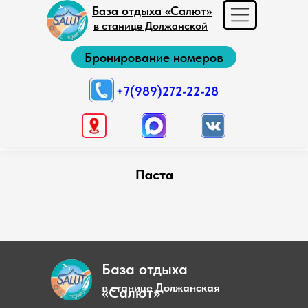
База отдыха «Салют»
в станице Должанской
Бронирование номеров
+7(989)272-22-28
Паста
База отдыха
в станице Должанская
«Салют»