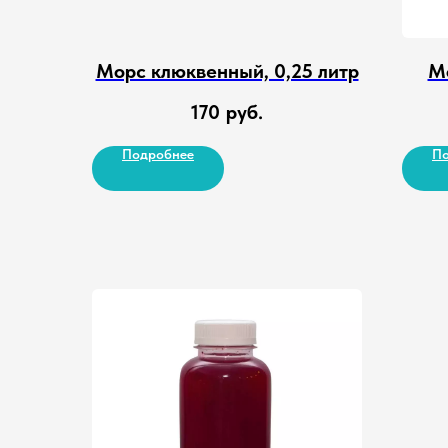
Морс клюквенный, 0,25 литр
Мо
170
руб.
Подробнее
По