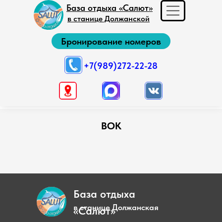
База отдыха «Салют»
в станице Должанской
Бронирование номеров
+7(989)272-22-28
ВОК
База отдыха
в станице Должанская
«Салют»